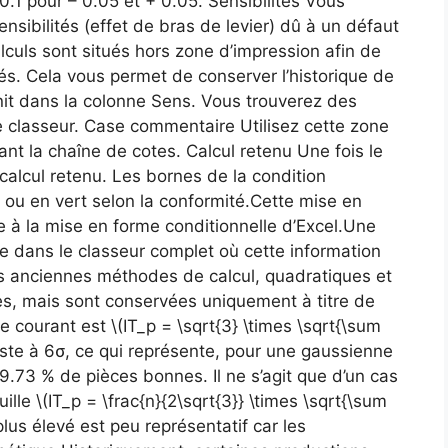
0.1 pour – 0.05 et + 0.05. Sensibilités Vous
nsibilités (effet de bras de levier) dû à un défaut
lculs sont situés hors zone d’impression afin de
més. Cela vous permet de conserver l’historique de
init dans la colonne Sens. Vous trouverez des
e classeur. Case commentaire Utilisez cette zone
ant la chaîne de cotes. Calcul retenu Une fois le
 calcul retenu. Les bornes de la condition
 ou en vert selon la conformité.Cette mise en
 à la mise en forme conditionnelle d’Excel.Une
ée dans le classeur complet où cette information
s anciennes méthodes de calcul, quadratiques et
ées, mais sont conservées uniquement à titre de
e courant est \(IT_p = \sqrt{3} \times \sqrt{\sum
liste à 6σ, ce qui représente, pour une gaussienne
.73 % de pièces bonnes. Il ne s’agit que d’un cas
uille \(IT_p = \frac{n}{2\sqrt{3}} \times \sqrt{\sum
lus élevé est peu représentatif car les