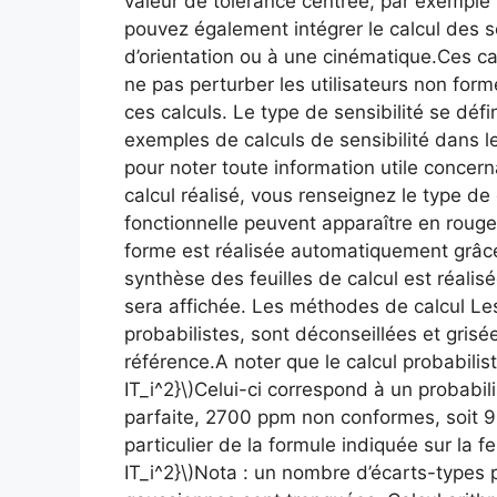
valeur de tolérance centrée, par exemple 
pouvez également intégrer le calcul des se
d’orientation ou à une cinématique.Ces ca
ne pas perturber les utilisateurs non for
ces calculs. Le type de sensibilité se déf
exemples de calculs de sensibilité dans l
pour noter toute information utile concern
calcul réalisé, vous renseignez le type de
fonctionnelle peuvent apparaître en rouge
forme est réalisée automatiquement grâce
synthèse des feuilles de calcul est réalis
sera affichée. Les méthodes de calcul Le
probabilistes, sont déconseillées et gris
référence.A noter que le calcul probabilist
IT_i^2}\)Celui-ci correspond à un probabi
parfaite, 2700 ppm non conformes, soit 99
particulier de la formule indiquée sur la fe
IT_i^2}\)Nota : un nombre d’écarts-types p