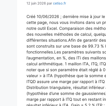
12 juin 2026
par
cetiso.fr
Créé 10/06/2026 ; dernière mise à jour le
cette page, nous vous invitons dans un pre
notre outil Excel. Comparaison des méthod
des nouvelles méthodes de calcul, quelqu
différentes situations.Afin de garantir 
sont construits sur une base de 99.73 % 
fonctionnelles.Les paramètres suivants so
l’augmentation, en %, des ITi des maillons
calcul arithmétique. 1 maillon ITA, ITQ, I
noter que si son paramètre était réglé à 0
valeur > à ITA (hypothèse que la somme e
ITQD assure une marge par rapport à ITQ t
Distribution triangulaire, résultat inférieur
(hypothèse d’une somme de gaussiennes). 
marge par rapport à ITQ tout en restant in
résultat inférieur à ITA. Gain = 5.2 %.ITP