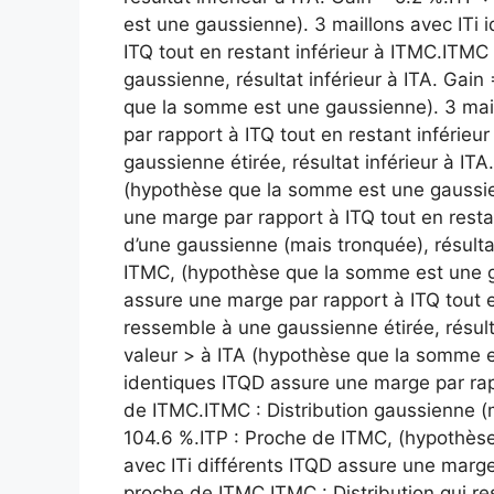
est une gaussienne). 3 maillons avec ITi
ITQ tout en restant inférieur à ITMC.ITMC
gaussienne, résultat inférieur à ITA. Gain 
que la somme est une gaussienne). 3 mail
par rapport à ITQ tout en restant inférieu
gaussienne étirée, résultat inférieur à ITA.
(hypothèse que la somme est une gaussien
une marge par rapport à ITQ tout en resta
d’une gaussienne (mais tronquée), résultat
ITMC, (hypothèse que la somme est une ga
assure une marge par rapport à ITQ tout en
ressemble à une gaussienne étirée, résulta
valeur > à ITA (hypothèse que la somme e
identiques ITQD assure une marge par rapp
de ITMC.ITMC : Distribution gaussienne (ma
104.6 %.ITP : Proche de ITMC, (hypothès
avec ITi différents ITQD assure une marge 
proche de ITMC.ITMC : Distribution qui re