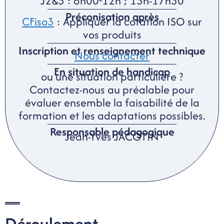
J2&3 : 8h00-12h ; 13h-17h30
Préconisation après
CFiso3
: Appliquer la cotation ISO sur
vos produits
Inscription et renseignement technique
Nous contacter
En situation de handicap
ou une situation particulière ?
Contactez-nous au préalable pour
évaluer ensemble la faisabilité de la
formation et les adaptations possibles.
Responsable pédagogique
Jean-Yves JACOTIN
Déroulement