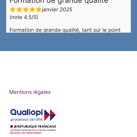
Formation de grande qualité
janvier 2025
(note 4.5/5)
Formation de grande qualité, tant sur le point
technique que l’animation.
Formateur très technique maitrisant
complètement le sujet. Tout cela dans une
ambiance ludique et agréable.
Laurent
Cette formation a dépassé mes
Mentions légales
attentes
novembre 2024
(note 5/5)
Cette formation a dépassé mes attentes. J’ai