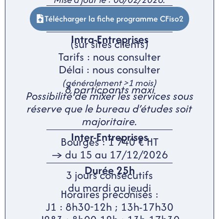
Télécharger la fiche programme CFiso2
Intra-Entreprises
(sur sites clients)
Tarifs : nous consulter
Délai : nous consulter
(généralement >1 mois)
8 particpants maxi
Possibilité de mixer les services sous
réserve que le bureau d’études soit
majoritaire.
Inter-Entreprises
Bourges : 1 740 € HT
→ du 15 au 17/12/2026
Durée 25h
3 jours consécutifs
du mardi au jeudi
Horaires préconisés :
J1 : 8h30-12h ; 13h-17h30